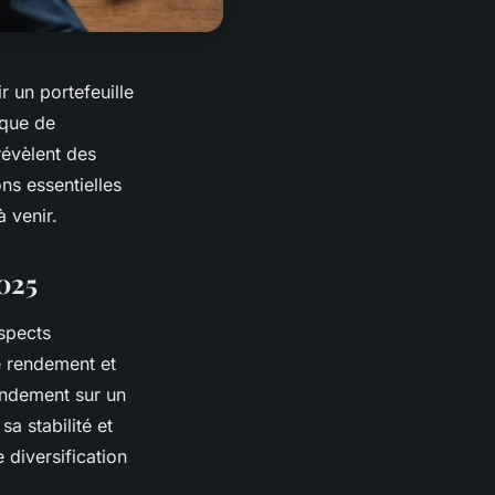
r un portefeuille
ique de
révèlent des
ns essentielles
 venir.
025
spects
e rendement et
endement sur un
a stabilité et
 diversification