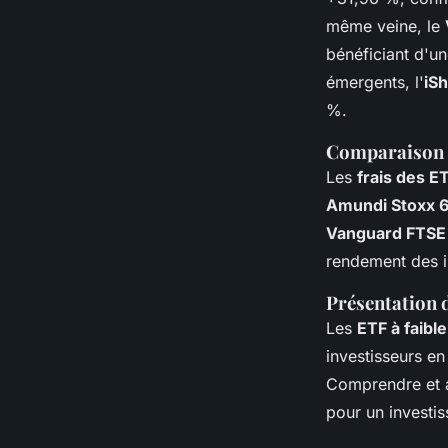
même veine, le
bénéficiant d'un
émergents, l'
iS
%.
Comparaison d
Les
frais des E
Amundi Stoxx 
Vanguard FTSE 
rendement des i
Présentation d
Les
ETF à faibl
investisseurs en
Comprendre et an
pour un investi