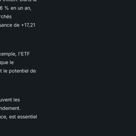
6 % en un an,
rchés
ssance de +17,21
exemple, l'ETF
que le
 le potentiel de
uvent les
rendement.
ce, est essentiel