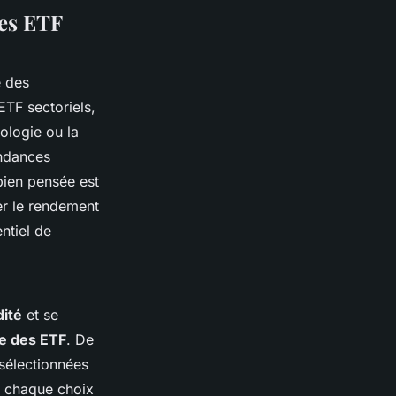
les ETF
e des
ETF sectoriels,
logie ou la
endances
bien pensée est
er le rendement
ntiel de
dité
et se
e des ETF
. De
 sélectionnées
e chaque choix