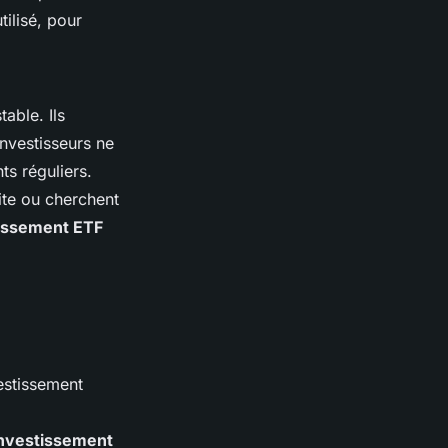
ilisé, pour
table. Ils
investisseurs ne
ts réguliers.
aite ou cherchent
tissement ETF
estissement
nvestissement