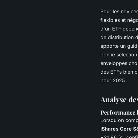
Pour les novices
flexibles et nég
d'un ETF dépendr
de distribution 
apporte un guide
bonne sélection 
enveloppes choi
des ETFs bien ch
pour 2025.
Analyse de
Performance h
Lorsqu'on comp
iShares Core S
+31,96 %, confi