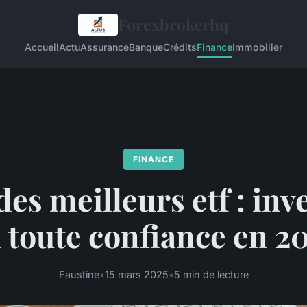
Forexbrokerhq
Accueil
Actu
Assurance
Banque
Crédits
Finance
Immobilier
FINANCE
es meilleurs etf : inv
 toute confiance en 2
Faustine
•
15 mars 2025
•
5 min de lecture