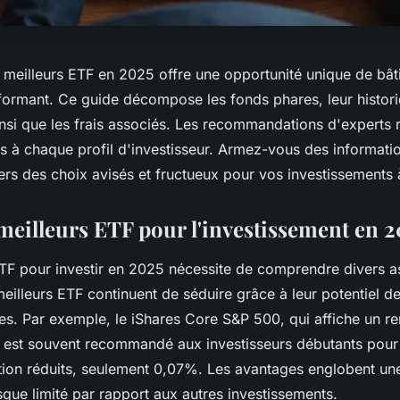
s meilleurs ETF en 2025 offre une opportunité unique de bâti
erformant. Ce guide décompose les fonds phares, leur histor
nsi que les frais associés. Les recommandations d'experts 
s à chaque profil d'investisseur. Armez-vous des informatio
rs des choix avisés et fructueux pour vos investissements à
meilleurs ETF pour l'investissement en 2
ETF pour investir en 2025 nécessite de comprendre divers a
meilleurs ETF continuent de séduire grâce à leur potentiel d
les. Par exemple, le iShares Core S&P 500, qui affiche un r
est souvent recommandé aux investisseurs débutants pour s
tion réduits, seulement 0,07%. Les avantages englobent une
isque limité par rapport aux autres investissements.