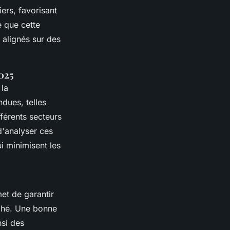
ers, favorisant
e que cette
alignés sur des
025
 la
dues, telles
férents secteurs
d'analyser ces
i minimisent les
met de garantir
rché. Une bonne
nsi des