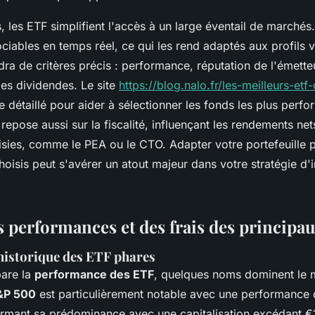
, les ETF simplifient l'accès à un large éventail de marchés. 
ociables en temps réel, ce qui les rend adaptés aux profils v
a de critères précis : performance, réputation de l'émetteur
des dividendes. Le site
https://blog.nalo.fr/les-meilleurs-et
 détaillé pour aider à sélectionner les fonds les plus perf
repose aussi sur la fiscalité, influençant les rendements net
sies, comme le PEA ou le CTO. Adapter votre portefeuille p
oisis peut s'avérer un atout majeur dans votre stratégie d'
s performances et des frais des principa
istorique des ETF phares
are la
performance des ETF
, quelques noms dominent le 
&P 500
est particulièrement notable avec une performance 
rmant sa prédominance avec une capitalisation excédant €1 t