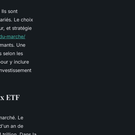
Ils sont
ariés. Le choix
, et stratégie
f-du-marche/
ormants. Une
s selon les
our y inclure
investissement
ux ETF
marché. Le
d'un an de
rillion. Dans la