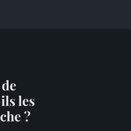
 de
ils les
che ?