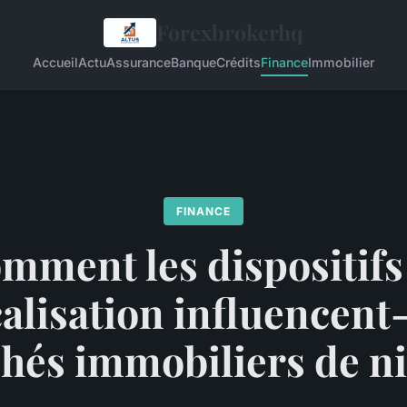
Forexbrokerhq
Accueil
Actu
Assurance
Banque
Crédits
Finance
Immobilier
FINANCE
mment les dispositifs
alisation influencent-
hés immobiliers de ni