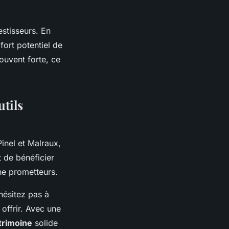
estisseurs. En
fort potentiel de
ouvent forte, ce
utils
Pinel et Malraux,
t de bénéficier
che prometteurs.
hésitez pas à
 offrir. Avec une
trimoine
solide