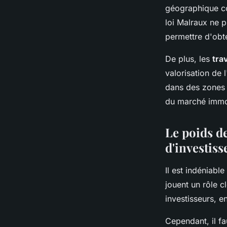
géographique con
loi Malraux ne p
permettre d'obt
De plus, les
tra
valorisation de 
dans des zones s
du marché immob
Le poids de
d'investis
Il est indéniable
jouent un rôle c
investisseurs, e
Cependant, il f