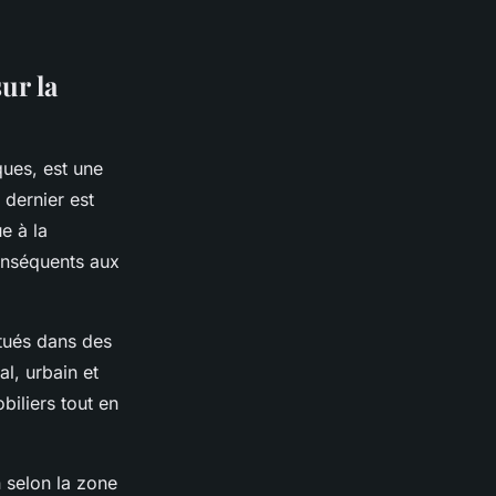
ur la
ques, est une
 dernier est
e à la
nséquents aux
itués dans des
l, urbain et
biliers tout en
 selon la zone