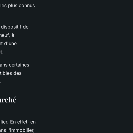
 les plus connus
dispositif de
neuf, à
nt d'une
t
.
dans certaines
tibles des
.
marché
ier. En effet, en
ans l'immobilier,