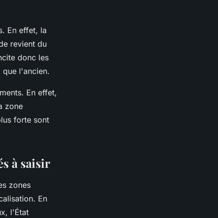
. En effet, la
 de revient du
ncite donc les
 que l'ancien.
ements. En effet,
la zone
lus forte sont
s à saisir
es zones
alisation. En
x, l'État