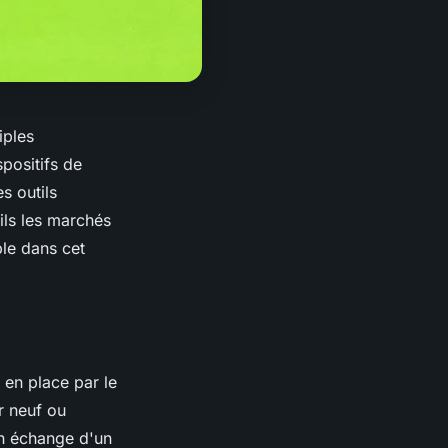
iples
spositifs de
es outils
ils les marchés
le dans cet
s en place par le
r neuf ou
en échange d'un