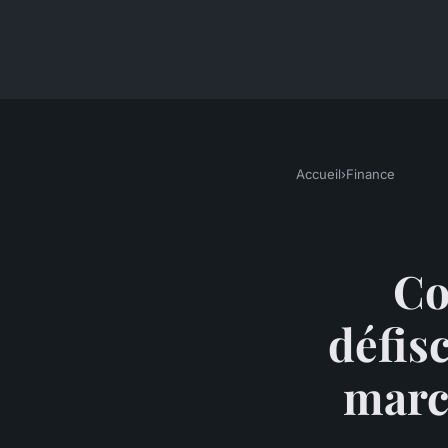
Accueil
›
Finance
Co
défisc
marc