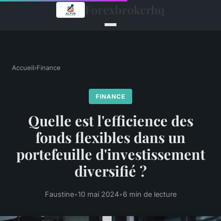
Forexbrokerhq
Accueil
›
Finance
FINANCE
Quelle est l'efficience des
fonds flexibles dans un
portefeuille d'investissement
diversifié ?
Faustine
•
10 mai 2024
•
6 min de lecture