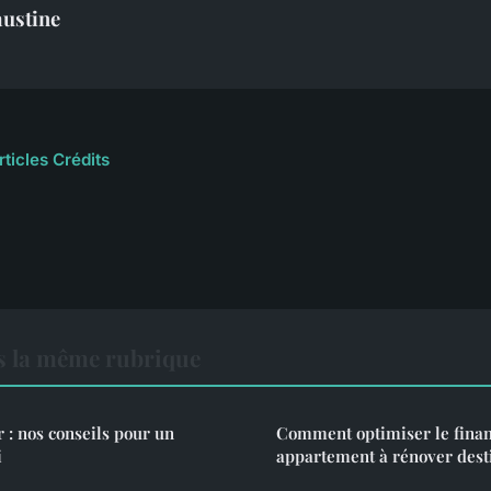
austine
rticles Crédits
s la même rubrique
 : nos conseils pour un
Comment optimiser le fina
i
appartement à rénover desti