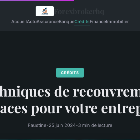
Forexbrokerhq
Accueil
Actu
Assurance
Banque
Crédits
Finance
Immobilier
CRÉDITS
hniques de recouvre
caces pour votre entre
Faustine
•
25 juin 2024
•
3 min de lecture