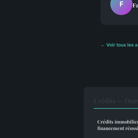
F
F
← Voir tous les a
Crédits — Dan
Crédits immobilier
financement réuss