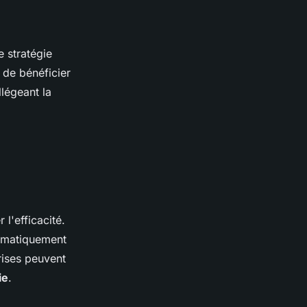
 stratégie
 de bénéficier
llégeant la
l'efficacité.
tomatiquement
rises peuvent
ie
.