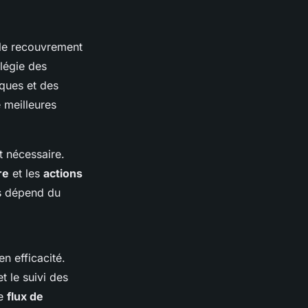
 le recouvrement
légie des
iques et des
 meilleures
 nécessaire.
re
et les
actions
es dépend du
n efficacité.
t le suivi des
le
flux de