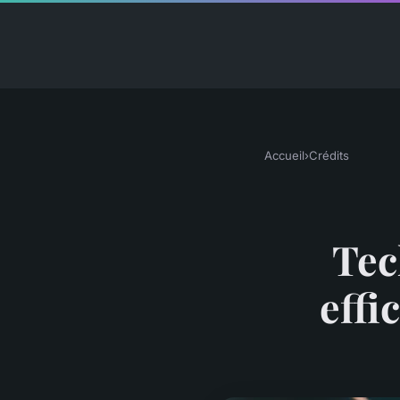
Accueil
›
Crédits
Tec
effi