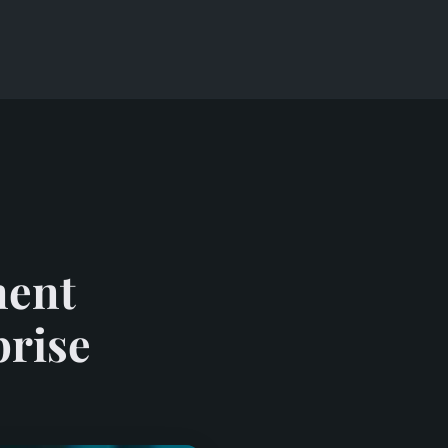
ment
prise