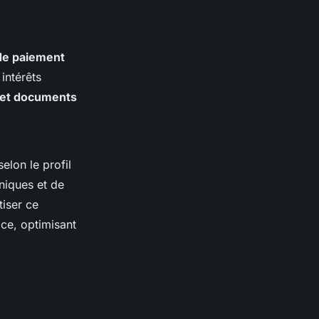
de paiement
 intérêts
 et documents
lon le profil
niques et de
iser ce
ace, optimisant