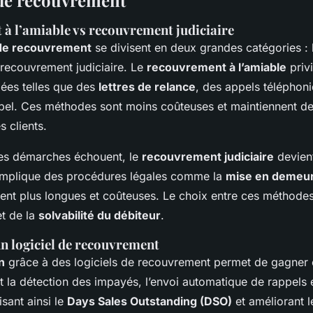
de recouvrement
à l’amiable vs recouvrement judiciaire
de recouvrement
se divisent en deux grandes catégories :
e recouvrement judiciaire. Le
recouvrement à l’amiable
privi
iées telles que des
lettres de relance
, des appels téléphon
ppel. Ces méthodes sont moins coûteuses et maintiennent de
s clients.
es démarches échouent, le
recouvrement judiciaire
devient
implique des procédures légales comme la
mise en demeu
vent plus longues et coûteuses. Le choix entre ces méthod
et de la
solvabilité du débiteur
.
un logiciel de recouvrement
n
grâce à des logiciels de recouvrement permet de gagner e
t la détection des impayés, l’envoi automatique de rappels e
sant ainsi le
Days Sales Outstanding (DSO)
et améliorant 