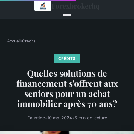
Forexbrokerhq
Accueil
›
Crédits
CRÉDITS
Quelles solutions de
financement s'offrent aux
seniors pour un achat
immobilier après 70 ans?
Faustine
•
10 mai 2024
•
5 min de lecture