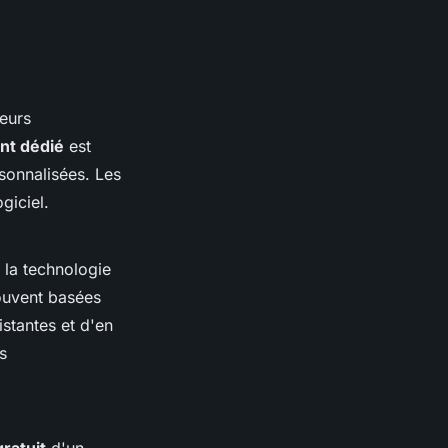
eurs
ent dédié
est
rsonnalisées. Les
ogiciel.
e la technologie
ouvent basées
istantes et d'en
s