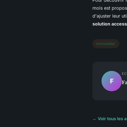
Pour découvrir 
mois est propos
d'ajuster leur ut
solution access
Immobilier
EC
F
F
← Voir tous les a