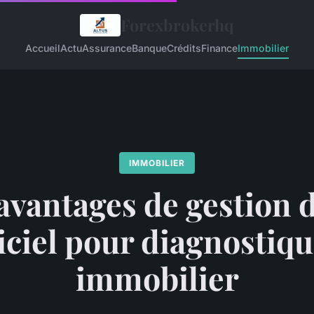
Forexbrokerhq
Accueil
Actu
Assurance
Banque
Crédits
Finance
Immobilier
IMMOBILIER
avantages de gestion d
iciel pour diagnostiq
immobilier