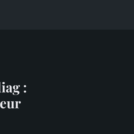
iag :
ueur