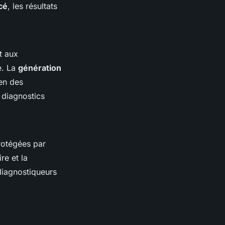
cé
, les résultats
 aux
e. La
génération
ien des
 diagnostics
protégées par
re et la
diagnostiqueurs