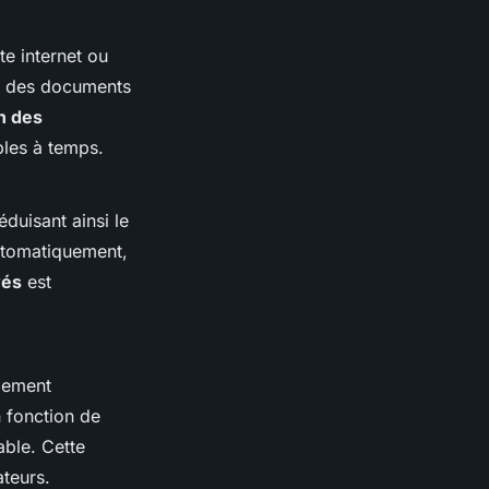
te internet ou
s des documents
n des
bles à temps.
éduisant ainsi le
utomatiquement,
yés
est
lement
n fonction de
able. Cette
ateurs.