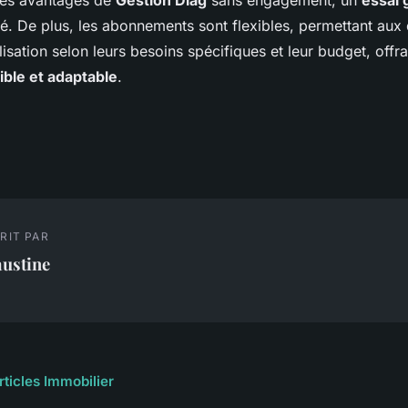
les avantages de
Gestion Diag
sans engagement, un
essai 
é. De plus, les abonnements sont flexibles, permettant aux
ilisation selon leurs besoins spécifiques et leur budget, offra
ible et adaptable
.
RIT PAR
austine
rticles Immobilier