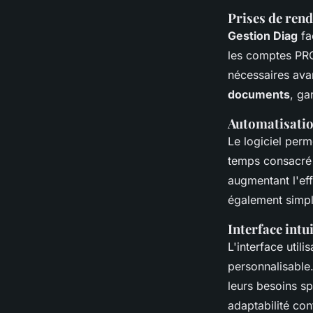
Prises de rend
Gestion Diag
fac
les comptes PRO
nécessaires avan
documents
, ga
Automatisatio
Le logiciel perm
temps consacré 
augmentant l'eff
également simpli
Interface intu
L'interface utili
personnalisable.
leurs besoins spé
adaptabilité con