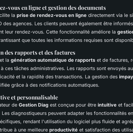
ez-vous en ligne et gestion des documents
ilite la
prise de rendez-vous en ligne
directement via le si
 des agences. Les clients peuvent également être informé
t leur rendez-vous. Cette fonctionnalité améliore la
gestio
rantissant que toutes les informations requises sont disponi
n des rapports et des factures
et la
génération automatique de rapports
et de factures, r
à ces tâches administratives. Les rapports sont envoyés a
icacité et la rapidité des transactions. La gestion des
impa
fiée grâce à des notifications automatiques.
itive et personnalisable
sateur de
Gestion Diag
est conçue pour être
intuitive
et faci
 Les diagnostiqueurs peuvent adapter les fonctionnalités e
cifiques, rendant l'utilisation du logiciel plus fluide et agré
tribue à une meilleure
productivité
et satisfaction des utilis