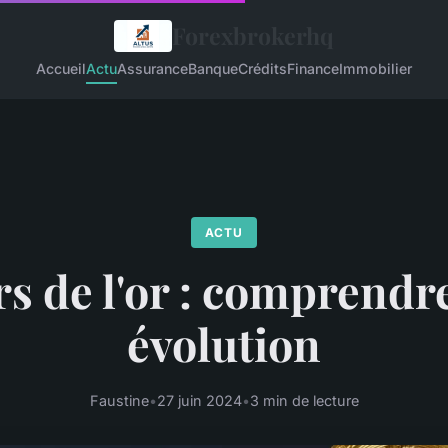
Forexbrokerhq
Accueil
Actu
Assurance
Banque
Crédits
Finance
Immobilier
ACTU
s de l'or : comprendr
évolution
Faustine
•
27 juin 2024
•
3 min de lecture