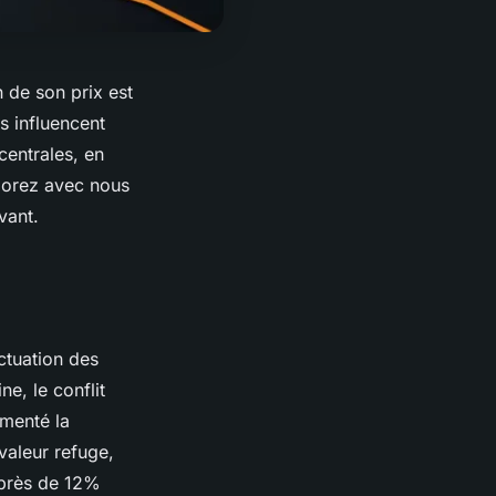
n de son prix est
s influencent
centrales, en
plorez avec nous
vant.
uctuation des
ne, le conflit
gmenté la
valeur refuge,
 près de 12%