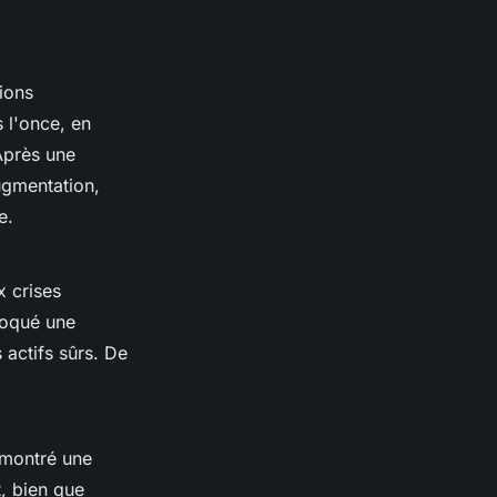
tions
s l'once, en
 Après une
ugmentation,
e.
x crises
voqué une
 actifs sûrs. De
émontré une
t, bien que