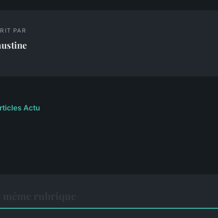
RIT PAR
austine
rticles Actu
a même rubrique