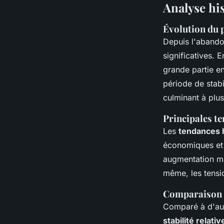
Analyse his
Évolution du p
Depuis l'abandon
significatives. 
grande partie en
période de stabi
culminant à plus
Principales te
Les
tendances 
économiques et 
augmentation mas
même, les tensi
Comparaison a
Comparé à d'aut
stabilité relativ