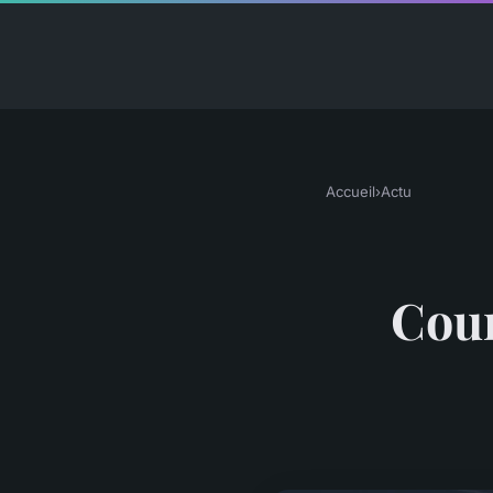
Accueil
›
Actu
Cour