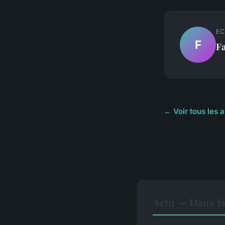
EC
F
F
← Voir tous les a
Actu — Dans l