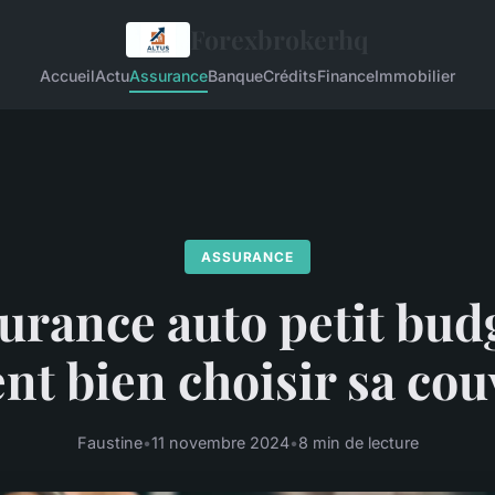
Forexbrokerhq
Accueil
Actu
Assurance
Banque
Crédits
Finance
Immobilier
ASSURANCE
urance auto petit budg
t bien choisir sa cou
Faustine
•
11 novembre 2024
•
8 min de lecture