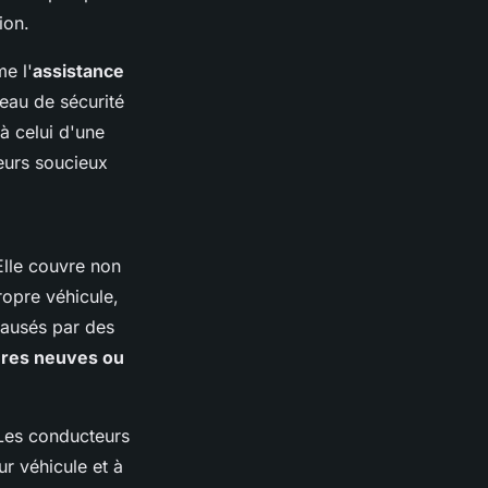
ion.
e l'
assistance
iveau de sécurité
 à celui d'une
teurs soucieux
Elle couvre non
opre véhicule,
causés par des
tures neuves ou
Les conducteurs
ur véhicule et à