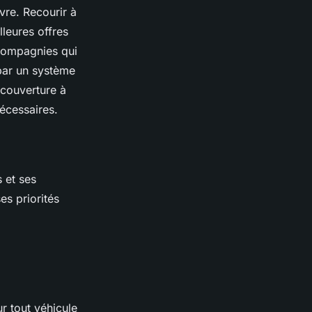
vre. Recourir à
leures offres
 compagnies qui
par un système
couverture à
nécessaires.
s et ses
es priorités
r tout véhicule