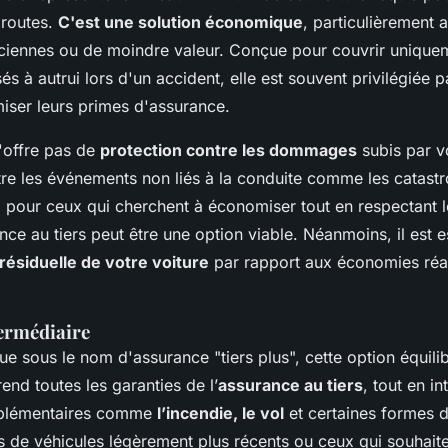
s routes.
C'est une solution économique
, particulièrement
nciennes ou de moindre valeur. Conçue pour couvrir unique
à autrui lors d'un accident, elle est souvent privilégiée p
miser leurs primes d'assurance.
n'offre pas de
protection contre les dommages
subis par v
ntre les événements non liés à la conduite comme les catast
i, pour ceux qui cherchent à économiser tout en respectant l
ance au tiers peut être une option viable. Néanmoins, il est e
 résiduelle de votre voiture
par rapport aux économies réal
ermédiaire
 sous le nom d'assurance "tiers plus", cette option équilib
end toutes les garanties de l’
assurance au tiers
, tout en i
pplémentaires comme
l’incendie, le vol
et certaines formes 
s de véhicules légèrement plus récents ou ceux qui souhait