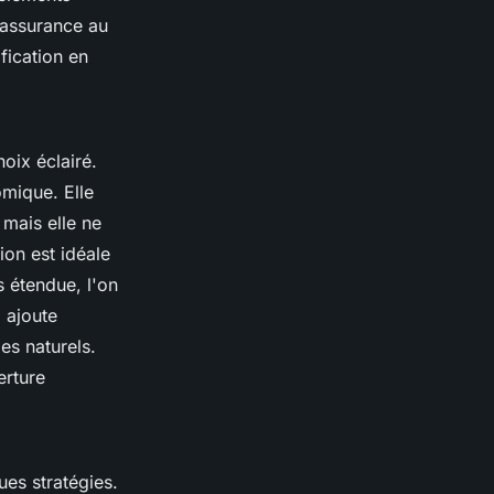
'assurance au
fication en
oix éclairé.
omique. Elle
 mais elle ne
ion est idéale
s étendue, l'on
i ajoute
es naturels.
erture
ues stratégies.