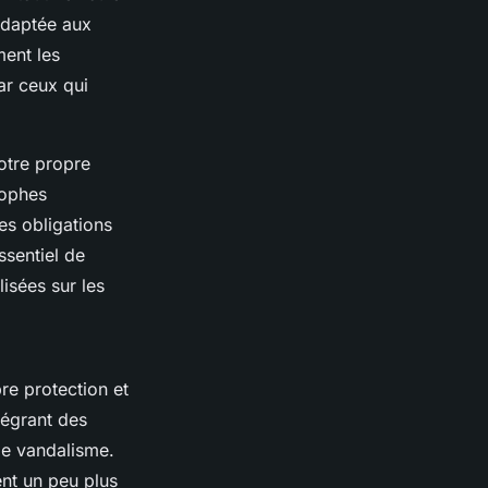
 adaptée aux
ment les
ar ceux qui
otre propre
rophes
es obligations
ssentiel de
isées sur les
re protection et
ntégrant des
de vandalisme.
ent un peu plus