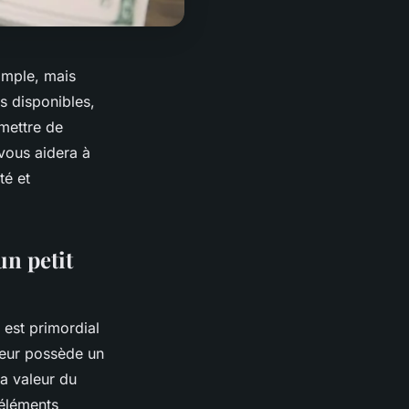
imple, mais
s disponibles,
mettre de
vous aidera à
té et
un petit
 est primordial
eur possède un
la valeur du
 éléments