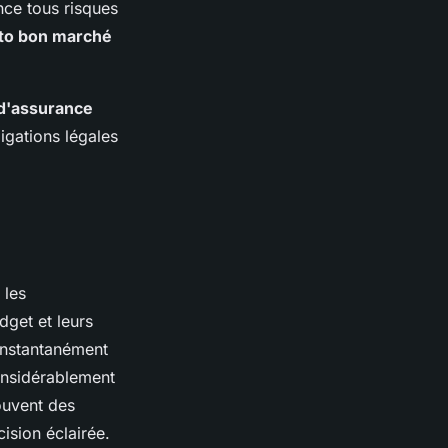
nce tous risques
uto bon marché
 d'assurance
igations légales
 les
dget et leurs
instantanément
onsidérablement
ouvent des
ision éclairée.