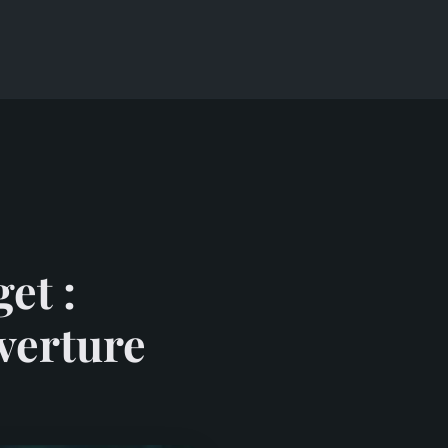
et :
verture