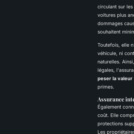
circulant sur le
voitures plus a
dommages causés 
souhaitent mini
Toutefois, elle 
véhicule, ni co
naturelles. Ains
légales, l'assur
peser la valeur
primes.
Assurance int
Également connue
coût. Elle compr
protections su
Les propriétaire