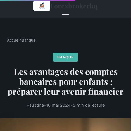
Forexbrokerhq
Accueil
›
Banque
BANQUE
Les avantages des comptes
bancaires pour enfants :
préparer leur avenir financier
Faustine
•
10 mai 2024
•
5 min de lecture