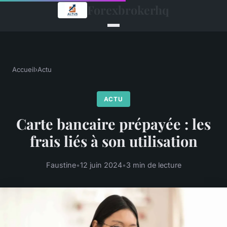
Forexbrokerhq
Accueil
›
Actu
ACTU
Carte bancaire prépayée : les
frais liés à son utilisation
Faustine
•
12 juin 2024
•
3 min de lecture